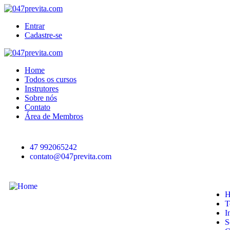
Entrar
Cadastre-se
Home
Todos os cursos
Instrutores
Sobre nós
Contato
Área de Membros
47 992065242
contato@047previta.com
H
T
I
S