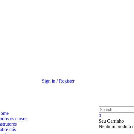
Sign in
/
Register
ome
0
odos os cursos
Seu Carrinho
nstrutores
Nenhum produto n
obre nós