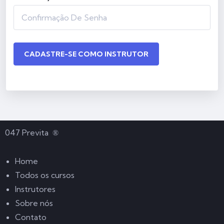
CADASTRE-SE COMO INSTRUTOR
047 Previta
®️
Home
Todos os cursos
Instrutores
Sobre nós
Contato